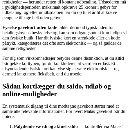
rettigheder — herunder retten til kontant udbetaling. Udstederen må
i gyldighedsperioden maksimalt opkræve 25 kroner i gebyr for
udbetaling, og efter udløbsdatoen har du op til et år til at kræve
pengene tilbage helt uden gebyr.
Fysiske gavekort uden kode
falder derimod typisk uden for
betalingslovens beskyttelse og kan som udgangspunkt kun indløses i
den fysiske butik. Har dit fysiske kort en stregkode eller en kode
påtrykt, kategoriseres det ofte som elektronisk — og så gælder de
samme rettigheder.
For dig som virksomhedsejer betyder denne distinktion, at du
altid
bør tjekke korttypen, før du konkluderer, at værdien er låst. Et
tilsyneladende fysisk kort kan vise sig at være elektronisk — og
dermed langt mere fleksibelt, end du troede.
Sådan kortlægger du saldo, udløb og
online-muligheder
En systematisk tilgang til dine modtagne gavekort starter med at
samle alle relevante informationer. For hvert Matas-gavekort bør du
notere:
Pålydende værdi og aktuel saldo
— kontrollér via Matas’