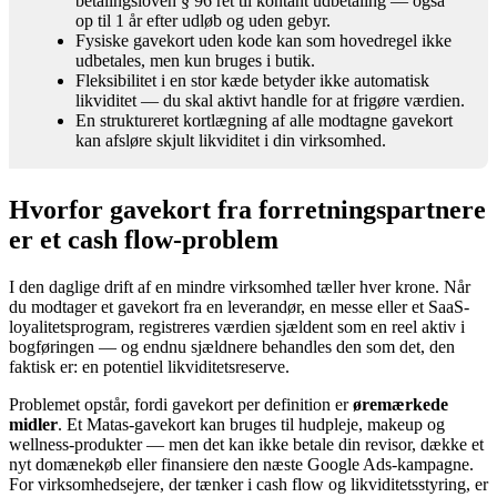
betalingsloven § 96 ret til kontant udbetaling — også
op til 1 år efter udløb og uden gebyr.
Fysiske gavekort uden kode kan som hovedregel ikke
udbetales, men kun bruges i butik.
Fleksibilitet i en stor kæde betyder ikke automatisk
likviditet — du skal aktivt handle for at frigøre værdien.
En struktureret kortlægning af alle modtagne gavekort
kan afsløre skjult likviditet i din virksomhed.
Hvorfor gavekort fra forretningspartnere
er et cash flow-problem
I den daglige drift af en mindre virksomhed tæller hver krone. Når
du modtager et gavekort fra en leverandør, en messe eller et SaaS-
loyalitetsprogram, registreres værdien sjældent som en reel aktiv i
bogføringen — og endnu sjældnere behandles den som det, den
faktisk er: en potentiel likviditetsreserve.
Problemet opstår, fordi gavekort per definition er
øremærkede
midler
. Et Matas-gavekort kan bruges til hudpleje, makeup og
wellness-produkter — men det kan ikke betale din revisor, dække et
nyt domænekøb eller finansiere den næste Google Ads-kampagne.
For virksomhedsejere, der tænker i cash flow og likviditetsstyring, er