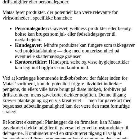
driftsudgifter eller personalegoder.
Matas fører produkter, der potentielt kan være relevante for
virksomheder i specifikke brancher:
Personalegoder:
Gavesæt, wellness-produkter eller beauty-
bokse kan bruges som jul- eller fødselsdagsgaver til
medarbejdere.
Kundegaver:
Mindre produkter kan fungere som takkegaver
ved projektafslutning — dog med opmærksomhed på
eventuelle skattemæssige grænser.
Kontorartikler:
Håndsprit, sæbe og visse hygiejneartikler
kan legitimt bogføres som kontorhold.
Ved at kortlægge kommende indkøbsbehov, der falder inden for
Matas’ sortiment, kan du potentielt frigøre likviditet indirekte:
pengene, du ellers ville have brugt på disse indkøb, forbliver på
driftskontoen, mens gavekortet dækker udgiften. Denne tilgang
kræver planlægning og en vis kreativitet — men for gavekort med
begrænset udbetalingsmulighed kan det være den mest fornuftige
strategi.
Et konkret eksempel: Planlægger du en firmafest, kan Matas-
gavekortet dække udgifter til gavesæt eller velkomstprodukter til
deltagerne. Kombineret med en struktureret tilgang til valg af
leverandører til firmaarrangementer kan du optimere det samlede