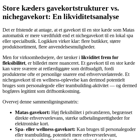
Store kæders gavekortstrukturer vs.
nichegavekort: En likviditetsanalyse
Det er fristende at antage, at et gavekort til en stor kæde som Matas
automatisk er mere værdifuldt end et nichegavekort til en lokal spa
eller specialbutik. Logikken virker klar: flere butikker, større
produktsortiment, flere anvendelsesmuligheder.
Men for virksomhedsejere, der tænker i
likviditet frem for
fleksibilitet
, er billedet mere nuanceret. Et gavekort til en stor kæde
kan være sværere at retfærdiggøre som driftsudgift, fordi
produkterne ofte er personlige snarere end erhvervsrelaterede. Et
nichegavekort til en wellness-oplevelse kan derimod potentielt
bruges som personalegode eller teambuilding-aktivitet — og dermed
bogføres legitimt som driftsomkostning.
Overvej denne sammenligningsmatrix:
Matas-gavekort:
Høj fleksibilitet i privatsfæren, begrænset
direkte erhvervsrelevans, stærke udbetalingsrettigheder for
elektroniske kort.
Spa- eller wellness-gavekort:
Kan bruges til personalegoder
eller teambuilding, potentielt mere erhvervsrelevant,