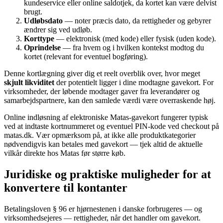
kundeservice eller online saldotjek, da kortet kan være delvist
brugt.
Udløbsdato
— noter præcis dato, da rettigheder og gebyrer
ændrer sig ved udløb.
Korttype
— elektronisk (med kode) eller fysisk (uden kode).
Oprindelse
— fra hvem og i hvilken kontekst modtog du
kortet (relevant for eventuel bogføring).
Denne kortlægning giver dig et reelt overblik over, hvor meget
skjult likviditet
der potentielt ligger i dine modtagne gavekort. For
virksomheder, der løbende modtager gaver fra leverandører og
samarbejdspartnere, kan den samlede værdi være overraskende høj.
Online indløsning af elektroniske Matas-gavekort fungerer typisk
ved at indtaste kortnummeret og eventuel PIN-kode ved checkout på
matas.dk. Vær opmærksom på, at ikke alle produktkategorier
nødvendigvis kan betales med gavekort — tjek altid de aktuelle
vilkår direkte hos Matas før større køb.
Juridiske og praktiske muligheder for at
konvertere til kontanter
Betalingsloven § 96 er hjørnestenen i danske forbrugeres — og
virksomhedsejeres — rettigheder, når det handler om gavekort.