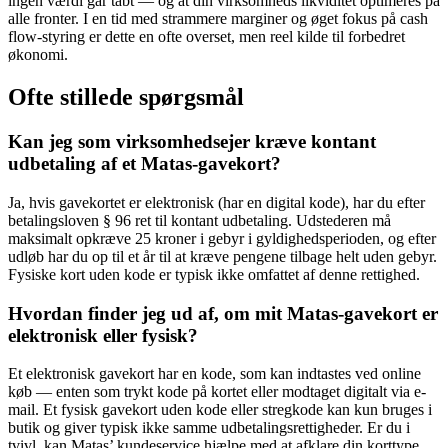
ingen værdi går tabt — og at din virksomheds likviditet optimeres på
alle fronter. I en tid med strammere marginer og øget fokus på cash
flow-styring er dette en ofte overset, men reel kilde til forbedret
økonomi.
Ofte stillede spørgsmål
Kan jeg som virksomhedsejer kræve kontant
udbetaling af et Matas-gavekort?
Ja, hvis gavekortet er elektronisk (har en digital kode), har du efter
betalingsloven § 96 ret til kontant udbetaling. Udstederen må
maksimalt opkræve 25 kroner i gebyr i gyldighedsperioden, og efter
udløb har du op til et år til at kræve pengene tilbage helt uden gebyr.
Fysiske kort uden kode er typisk ikke omfattet af denne rettighed.
Hvordan finder jeg ud af, om mit Matas-gavekort er
elektronisk eller fysisk?
Et elektronisk gavekort har en kode, som kan indtastes ved online
køb — enten som trykt kode på kortet eller modtaget digitalt via e-
mail. Et fysisk gavekort uden kode eller stregkode kan kun bruges i
butik og giver typisk ikke samme udbetalingsrettigheder. Er du i
tvivl, kan Matas’ kundeservice hjælpe med at afklare din korttype.