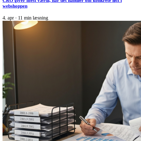
CRO giver mest værdi, når det handler om konkrete løft i
webshoppen
4. apr
·
11 min læsning