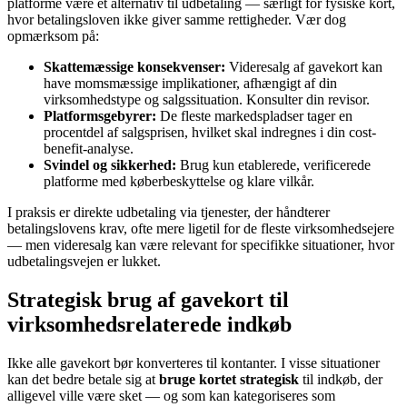
platforme være et alternativ til udbetaling — særligt for fysiske kort,
hvor betalingsloven ikke giver samme rettigheder. Vær dog
opmærksom på:
Skattemæssige konsekvenser:
Videresalg af gavekort kan
have momsmæssige implikationer, afhængigt af din
virksomhedstype og salgssituation. Konsulter din revisor.
Platformsgebyrer:
De fleste markedspladser tager en
procentdel af salgsprisen, hvilket skal indregnes i din cost-
benefit-analyse.
Svindel og sikkerhed:
Brug kun etablerede, verificerede
platforme med køberbeskyttelse og klare vilkår.
I praksis er direkte udbetaling via tjenester, der håndterer
betalingslovens krav, ofte mere ligetil for de fleste virksomhedsejere
— men videresalg kan være relevant for specifikke situationer, hvor
udbetalingsvejen er lukket.
Strategisk brug af gavekort til
virksomhedsrelaterede indkøb
Ikke alle gavekort bør konverteres til kontanter. I visse situationer
kan det bedre betale sig at
bruge kortet strategisk
til indkøb, der
alligevel ville være sket — og som kan kategoriseres som