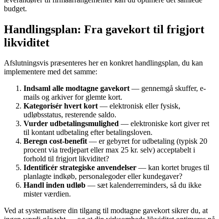
budget.
Handlingsplan: Fra gavekort til frigjort
likviditet
Afslutningsvis præsenteres her en konkret handlingsplan, du kan
implementere med det samme:
Indsaml alle modtagne gavekort
— gennemgå skuffer, e-
mails og arkiver for glemte kort.
Kategorisér hvert kort
— elektronisk eller fysisk,
udløbsstatus, resterende saldo.
Vurder udbetalingsmulighed
— elektroniske kort giver ret
til kontant udbetaling efter betalingsloven.
Beregn cost-benefit
— er gebyret for udbetaling (typisk 20
procent via tredjepart eller max 25 kr. selv) acceptabelt i
forhold til frigjort likviditet?
Identificér strategiske anvendelser
— kan kortet bruges til
planlagte indkøb, personalegoder eller kundegaver?
Handl inden udløb
— sæt kalenderreminders, så du ikke
mister værdien.
Ved at systematisere din tilgang til modtagne gavekort sikrer du, at