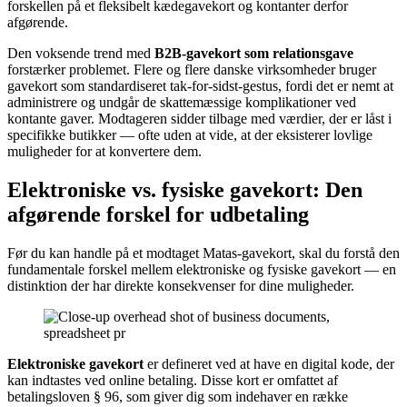
forskellen på et fleksibelt kædegavekort og kontanter derfor
afgørende.
Den voksende trend med
B2B-gavekort som relationsgave
forstærker problemet. Flere og flere danske virksomheder bruger
gavekort som standardiseret tak-for-sidst-gestus, fordi det er nemt at
administrere og undgår de skattemæssige komplikationer ved
kontante gaver. Modtageren sidder tilbage med værdier, der er låst i
specifikke butikker — ofte uden at vide, at der eksisterer lovlige
muligheder for at konvertere dem.
Elektroniske vs. fysiske gavekort: Den
afgørende forskel for udbetaling
Før du kan handle på et modtaget Matas-gavekort, skal du forstå den
fundamentale forskel mellem elektroniske og fysiske gavekort — en
distinktion der har direkte konsekvenser for dine muligheder.
Elektroniske gavekort
er defineret ved at have en digital kode, der
kan indtastes ved online betaling. Disse kort er omfattet af
betalingsloven § 96, som giver dig som indehaver en række