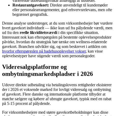
varierende udbetalingsvilkår afhængigt af udsteder.
Restaurantgavekort:
Direkte anvendeligt til kundemøder
eller personalearrangementer, god erhvervsrelevans, men ofte
begrænset geografisk.
Denne analyse understreger, at du som virksomhedsejer bør vurdere
hvert gavekort individuelt — ikke kun ud fra pålydende værdi, men
ud fra den
reelle likviditetsværdi
i din specifikke situation.
Interessant nok kan efterspørgslen på bestemte oplevelsesprodukter
påvirke, hvordan du strategisk bør tænke om wellness-relaterede
gavekort. Branchen udvikler sig, og som beskrevet i artiklen om
hvorfor efterspørgslen på badehusoplevelser vokser
, kan visse
oplevelsestyper have stigende værdi som personalegoder.
Videresalgsplatforme og
ombytningsmarkedspladser i 2026
Udover direkte udbetaling via betalingslovens rettigheder eksisterer
der i 2026 et voksende marked for lovligt videresalg og ombytning
af gavekort. Flere danske og internationale platforme tilbyder at
matche sælgere og købere af ubrugte gavekort, typisk med en rabat
på 5-15 procent af pålydende.
For virksomhedsejere med større gavekortbeholdninger kan disse