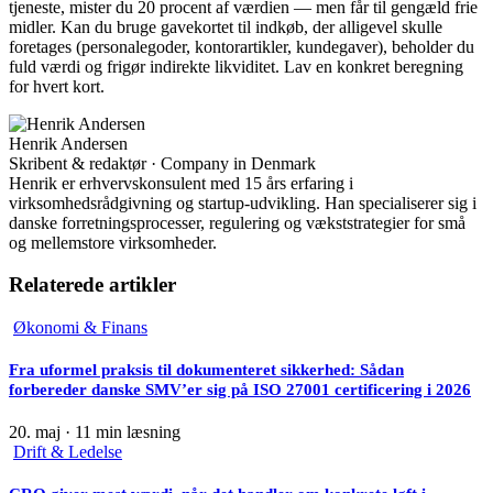
tjeneste, mister du 20 procent af værdien — men får til gengæld frie
midler. Kan du bruge gavekortet til indkøb, der alligevel skulle
foretages (personalegoder, kontorartikler, kundegaver), beholder du
fuld værdi og frigør indirekte likviditet. Lav en konkret beregning
for hvert kort.
Henrik Andersen
Skribent & redaktør · Company in Denmark
Henrik er erhvervskonsulent med 15 års erfaring i
virksomhedsrådgivning og startup-udvikling. Han specialiserer sig i
danske forretningsprocesser, regulering og vækststrategier for små
og mellemstore virksomheder.
Relaterede artikler
Økonomi & Finans
Fra uformel praksis til dokumenteret sikkerhed: Sådan
forbereder danske SMV’er sig på ISO 27001 certificering i 2026
20. maj
·
11 min læsning
Drift & Ledelse