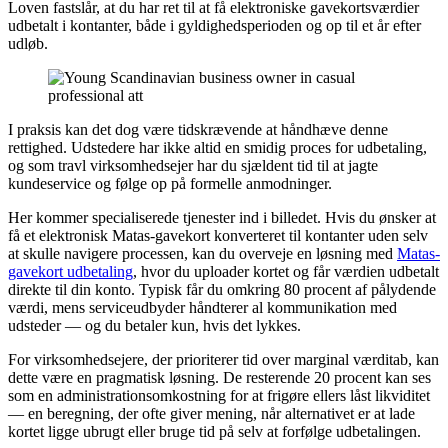
Loven fastslår, at du har ret til at få elektroniske gavekortsværdier
udbetalt i kontanter, både i gyldighedsperioden og op til et år efter
udløb.
I praksis kan det dog være tidskrævende at håndhæve denne
rettighed. Udstedere har ikke altid en smidig proces for udbetaling,
og som travl virksomhedsejer har du sjældent tid til at jagte
kundeservice og følge op på formelle anmodninger.
Her kommer specialiserede tjenester ind i billedet. Hvis du ønsker at
få et elektronisk Matas-gavekort konverteret til kontanter uden selv
at skulle navigere processen, kan du overveje en løsning med
Matas-
gavekort udbetaling
, hvor du uploader kortet og får værdien udbetalt
direkte til din konto. Typisk får du omkring 80 procent af pålydende
værdi, mens serviceudbyder håndterer al kommunikation med
udsteder — og du betaler kun, hvis det lykkes.
For virksomhedsejere, der prioriterer tid over marginal værditab, kan
dette være en pragmatisk løsning. De resterende 20 procent kan ses
som en administrationsomkostning for at frigøre ellers låst likviditet
— en beregning, der ofte giver mening, når alternativet er at lade
kortet ligge ubrugt eller bruge tid på selv at forfølge udbetalingen.