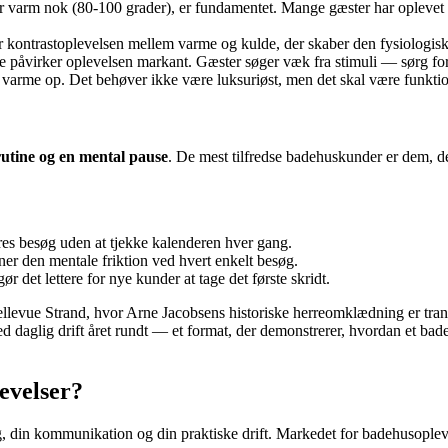
er varm nok (80-100 grader), er fundamentet. Mange gæster har oplevet 
r kontrastoplevelsen mellem varme og kulde, der skaber den fysiologis
 påvirker oplevelsen markant. Gæster søger væk fra stimuli — sørg for 
varme op. Det behøver ikke være luksuriøst, men det skal være funktion
rutine og en mental pause
. De mest tilfredse badehuskunder er dem, de
s besøg uden at tjekke kalenderen hver gang.
r den mentale friktion ved hvert enkelt besøg.
r det lettere for nye kunder at tage det første skridt.
llevue Strand, hvor Arne Jacobsens historiske herreomklædning er tran
med daglig drift året rundt — et format, der demonstrerer, hvordan et
evelser?
g, din kommunikation og din praktiske drift. Markedet for badehusople