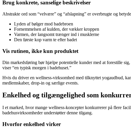
Brug konkrete, sanselige beskrivelser
Abstrakte ord som “velvære” og “afslapning” er overbrugte og betyder e
Lyden af bølger mod badebroen
Fornemmelsen af kulden, der vækker kroppen
Varmen, der langsomt trænger ind i musklerne
Den første kop varm te efter badet
Vis rutinen, ikke kun produktet
Din markedsføring bør hjælpe potentielle kunder med at forestille sig
viser “en typisk morgen i badehuset.”
Hvis du driver en wellness-virksomhed med tilknyttet yogaudbud, kan 
medlemskaber, drop-in og særlige events.
Enkelhed og tilgængelighed som konkurre
I et marked, hvor mange wellness-koncepter konkurrerer på flere facili
badehusvirksomheder understøtter denne tilgang.
Hvorfor enkelhed virker