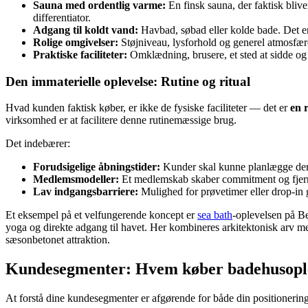
Sauna med ordentlig varme:
En finsk sauna, der faktisk bliv
differentiator.
Adgang til koldt vand:
Havbad, søbad eller kolde bade. Det e
Rolige omgivelser:
Støjniveau, lysforhold og generel atmosfære
Praktiske faciliteter:
Omklædning, brusere, et sted at sidde og 
Den immaterielle oplevelse: Rutine og ritual
Hvad kunden faktisk køber, er ikke de fysiske faciliteter — det er
en 
virksomhed er at facilitere denne rutinemæssige brug.
Det indebærer:
Forudsigelige åbningstider:
Kunder skal kunne planlægge dere
Medlemsmodeller:
Et medlemskab skaber commitment og fjerne
Lav indgangsbarriere:
Mulighed for prøvetimer eller drop-in gø
Et eksempel på et velfungerende koncept er
sea bath
-oplevelsen på Be
yoga og direkte adgang til havet. Her kombineres arkitektonisk arv 
sæsonbetonet attraktion.
Kundesegmenter: Hvem køber badehusopl
At forstå dine kundesegmenter er afgørende for både din positionerin