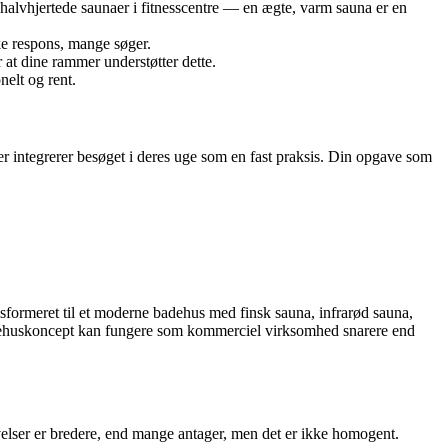
halvhjertede saunaer i fitnesscentre — en ægte, varm sauna er en
ke respons, mange søger.
at dine rammer understøtter dette.
elt og rent.
r integrerer besøget i deres uge som en fast praksis. Din opgave som
sformeret til et moderne badehus med finsk sauna, infrarød sauna,
 badehuskoncept kan fungere som kommerciel virksomhed snarere end
velser er bredere, end mange antager, men det er ikke homogent.