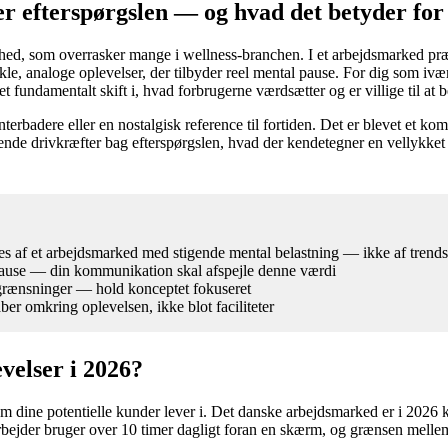
r efterspørgslen — og hvad det betyder fo
d, som overrasker mange i wellness-branchen. I et arbejdsmarked præget
le, analoge oplevelser, der tilbyder reel mental pause. For dig som ivæ
undamentalt skift i, hvad forbrugerne værdsætter og er villige til at be
rbadere eller en nostalgisk reference til fortiden. Det er blevet et ko
nde drivkræfter bag efterspørgslen, hvad der kendetegner en vellykke
ves af et arbejdsmarked med stigende mental belastning — ikke af trends
pause — din kommunikation skal afspejle denne værdi
grænsninger — hold konceptet fokuseret
r omkring oplevelsen, ikke blot faciliteter
velser i 2026?
m dine potentielle kunder lever i. Det danske arbejdsmarked er i 2026 k
bejder bruger over 10 timer dagligt foran en skærm, og grænsen mellem 