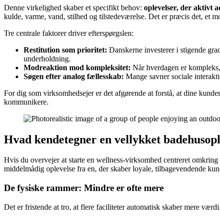
Denne virkelighed skaber et specifikt behov:
oplevelser, der aktivt 
kulde, varme, vand, stilhed og tilstedeværelse. Det er præcis det, et 
Tre centrale faktorer driver efterspørgslen:
Restitution som prioritet:
Danskerne investerer i stigende grad
underholdning.
Modreaktion mod kompleksitet:
Når hverdagen er kompleks, 
Søgen efter analog fællesskab:
Mange savner sociale interakti
For dig som virksomhedsejer er det afgørende at forstå, at dine kunde
kommunikere.
Hvad kendetegner en vellykket badehusopl
Hvis du overvejer at starte en wellness-virksomhed centreret omkring b
middelmådig oplevelse fra en, der skaber loyale, tilbagevendende kun
De fysiske rammer: Mindre er ofte mere
Det er fristende at tro, at flere faciliteter automatisk skaber mere v