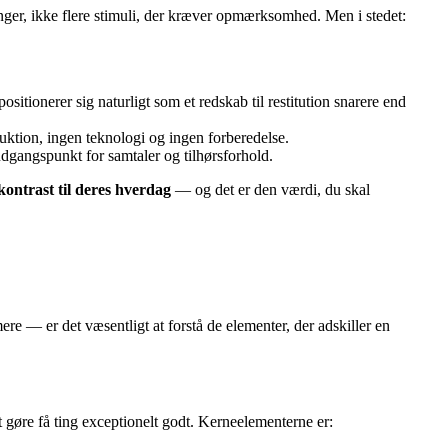
tninger, ikke flere stimuli, der kræver opmærksomhed. Men i stedet:
tionerer sig naturligt som et redskab til restitution snarere end
ktion, ingen teknologi og ingen forberedelse.
udgangspunkt for samtaler og tilhørsforhold.
kontrast til deres hverdag
— og det er den værdi, du skal
re — er det væsentligt at forstå de elementer, der adskiller en
t gøre få ting exceptionelt godt. Kerneelementerne er: