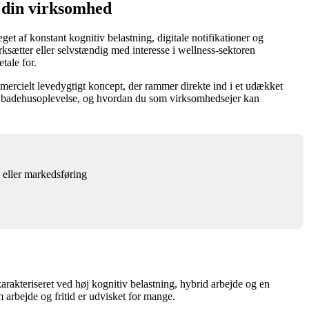
r din virksomhed
 af konstant kognitiv belastning, digitale notifikationer og
rksætter eller selvstændig med interesse i wellness-sektoren
tale for.
mmercielt levedygtigt koncept, der rammer direkte ind i et udækket
t badehusoplevelse, og hvordan du som virksomhedsejer kan
 eller markedsføring
arakteriseret ved høj kognitiv belastning, hybrid arbejde og en
arbejde og fritid er udvisket for mange.