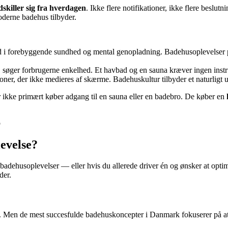
adskiller sig fra hverdagen
. Ikke flere notifikationer, ikke flere beslu
moderne badehus tilbyder.
 i forebyggende sundhed og mental genopladning. Badehusoplevelser posi
søger forbrugerne enkelhed. Et havbad og en sauna kræver ingen instru
oner, der ikke medieres af skærme. Badehuskultur tilbyder et naturligt 
r ikke primært køber adgang til en sauna eller en badebro. De køber en
evelse?
adehusoplevelser — eller hvis du allerede driver én og ønsker at optime
der.
ærdi. Men de mest succesfulde badehuskoncepter i Danmark fokuserer på a