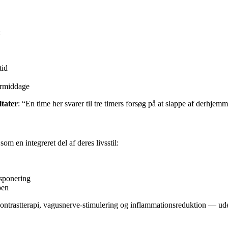
:
tid
termiddage
ltater
: “En time her svarer til tre timers forsøg på at slappe af derhjemm
m en integreret del af deres livsstil:
ksponering
pen
ntrastterapi, vagusnerve-stimulering og inflammationsreduktion — uden