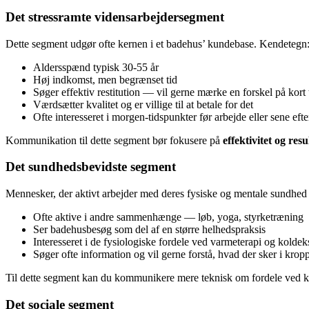
Det stressramte vidensarbejdersegment
Dette segment udgør ofte kernen i et badehus’ kundebase. Kendetegn
Aldersspænd typisk 30-55 år
Høj indkomst, men begrænset tid
Søger effektiv restitution — vil gerne mærke en forskel på kort 
Værdsætter kvalitet og er villige til at betale for det
Ofte interesseret i morgen-tidspunkter før arbejde eller sene ef
Kommunikation til dette segment bør fokusere på
effektivitet og resu
Det sundhedsbevidste segment
Mennesker, der aktivt arbejder med deres fysiske og mentale sundhed so
Ofte aktive i andre sammenhænge — løb, yoga, styrketræning
Ser badehusbesøg som del af en større helhedspraksis
Interesseret i de fysiologiske fordele ved varmeterapi og kolde
Søger ofte information og vil gerne forstå, hvad der sker i krop
Til dette segment kan du kommunikere mere teknisk om fordele ved ko
Det sociale segment