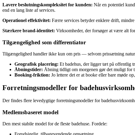
Lavere beslutningskompleksitet for kunden:
Når en potentiel kunde
end en lang liste af services.
Operationel effektivitet:
Færre services betyder enklere drift, mindre
Stærkere brand-identitet:
Virksomheder, der forsøger at være alt for
Tilgængelighed som differentiator
Tilgængelighed handler ikke kun om pris — selvom prissætning naturl
Geografisk placering:
Et badehus, der ligger tæt på offentlig tr
Åbningstider:
Åbning tidligt om morgenen gør det muligt for tra
Booking-friktion:
Jo lettere det er at booke eller bare møde o
Forretningsmodeller for badehusvirksomh
Der findes flere levedygtige forretningsmodeller for badehusvirksomhe
Medlemsbaseret model
Den mest stabile model for de fleste badehuse. Fordele:
Forudsigelig, tilbagevendende omsætning