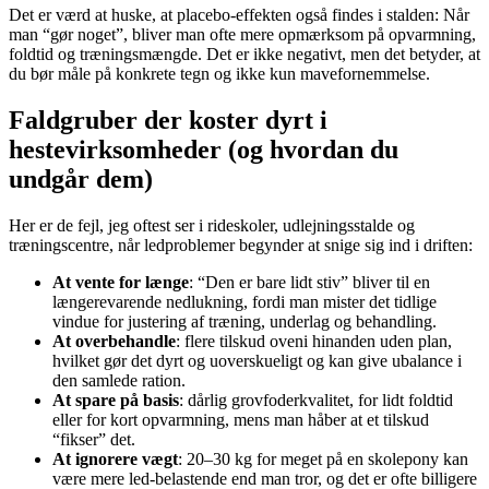
Det er værd at huske, at placebo-effekten også findes i stalden: Når
man “gør noget”, bliver man ofte mere opmærksom på opvarmning,
foldtid og træningsmængde. Det er ikke negativt, men det betyder, at
du bør måle på konkrete tegn og ikke kun mavefornemmelse.
Faldgruber der koster dyrt i
hestevirksomheder (og hvordan du
undgår dem)
Her er de fejl, jeg oftest ser i rideskoler, udlejningsstalde og
træningscentre, når ledproblemer begynder at snige sig ind i driften:
At vente for længe
: “Den er bare lidt stiv” bliver til en
længerevarende nedlukning, fordi man mister det tidlige
vindue for justering af træning, underlag og behandling.
At overbehandle
: flere tilskud oveni hinanden uden plan,
hvilket gør det dyrt og uoverskueligt og kan give ubalance i
den samlede ration.
At spare på basis
: dårlig grovfoderkvalitet, for lidt foldtid
eller for kort opvarmning, mens man håber at et tilskud
“fikser” det.
At ignorere vægt
: 20–30 kg for meget på en skolepony kan
være mere led-belastende end man tror, og det er ofte billigere