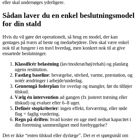
eller skal undersøges yderligere.
Sådan laver du en enkel beslutningsmodel
for din stald
Hvis du vil gøre det operationelt, så brug en model, der kan
gentages på tværs af heste og medarbejdere. Den skal være enkel
nok til at fungere i en travl hverdag, men konkret nok til at give
ensartede beslutninger.
Klassificér belastning
(lav/moderat/høj/rehab) og planlæg
ugens restitution.
Fastlæg baseline
: bevægelse, stivhed, varme, præstation, og
notér ændringer i arbejde/underlag.
Gennemgå foderplan
for overlap og mangler, før du tilføjer
tilskud.
Vælg én intervention
ad gangen (fx justeret træning eller
tilskud) og evaluer efter 6–8 uger.
Definér stopkriterier
: ingen effekt, forværring, eller røde
flag = faglig vurdering.
Regn på driften
: hvad koster en uge med nedsat kapacitet i
din forretning sammenlignet med forebyggelse?
Det er ikke “enten tilskud eller dyrlæge”. Det er et spørgsmål om