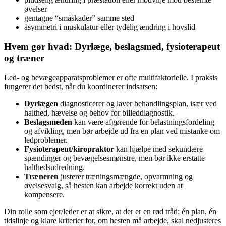
øvelser
gentagne “småskader” samme sted
asymmetri i muskulatur eller tydelig ændring i hovslid
Hvem gør hvad: Dyrlæge, beslagsmed, fysioterapeut
og træner
Led- og bevægeapparatsproblemer er ofte multifaktorielle. I praksis
fungerer det bedst, når du koordinerer indsatsen:
Dyrlægen
diagnosticerer og laver behandlingsplan, især ved
halthed, hævelse og behov for billeddiagnostik.
Beslagsmeden
kan være afgørende for belastningsfordeling
og afvikling, men bør arbejde ud fra en plan ved mistanke om
ledproblemer.
Fysioterapeut/kiropraktor
kan hjælpe med sekundære
spændinger og bevægelsesmønstre, men bør ikke erstatte
halthedsudredning.
Træneren
justerer træningsmængde, opvarmning og
øvelsesvalg, så hesten kan arbejde korrekt uden at
kompensere.
Din rolle som ejer/leder er at sikre, at der er en rød tråd: én plan, én
tidslinje og klare kriterier for, om hesten må arbejde, skal nedjusteres