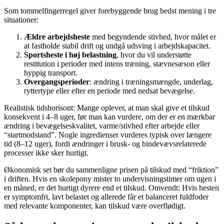
Som tommelfingerregel giver forebyggende brug bedst mening i tre
situationer:
Ældre arbejdsheste
med begyndende stivhed, hvor målet er
at fastholde stabil drift og undgå udsving i arbejdskapacitet.
Sportsheste i høj belastning
, hvor du vil understøtte
restitution i perioder med intens træning, stævnesæson eller
hyppig transport.
Overgangsperioder
: ændring i træningsmængde, underlag,
ryttertype eller efter en periode med nedsat bevægelse.
Realistisk tidshorisont: Mange oplever, at man skal give et tilskud
konsekvent i 4–8 uger, før man kan vurdere, om der er en mærkbar
ændring i bevægelseskvalitet, varme/stivhed efter arbejde eller
“startmodstand”. Nogle ingredienser vurderes typisk over længere
tid (8–12 uger), fordi ændringer i brusk- og bindevævsrelaterede
processer ikke sker hurtigt.
Økonomisk set bør du sammenligne prisen på tilskud med “friktion”
i driften. Hvis en skolepony mister to undervisningstimer om ugen i
en måned, er det hurtigt dyrere end et tilskud. Omvendt: Hvis hesten
er symptomfri, lavt belastet og allerede får et balanceret fuldfoder
med relevante komponenter, kan tilskud være overflødigt.