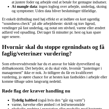
at justere foder og arbejde end at betale for gentagne indsatser.
At mangle data
: ingen logbog over arbejde, underlag, skoing
og symptomer. Uden data bliver beslutninger tilfældige.
Et enkelt driftstiltag med høj effekt er at indføre en kort ugentlig
“soundness-check” på alle arbejdsheste: skridt og trav ligeud,
vendinger på fast underlag, og notat om stivhed, varme eller ændret
adfærd ved opsadling. Det tager få minutter pr. hest og kan spare
uger senere.
Hvornår skal du stoppe egenindsats og få
faglig/veterinær vurdering?
Som erhvervsdrivende har du et ansvar for både dyrevelfærd og
driftsøkonomi. Det betyder, at du skal vide, hvornår “justeringer i
management” ikke er nok. Jo tidligere du får en kvalificeret
vurdering, jo større chance for at hesten kan fastholdes i arbejde eller
komme tilbage uden langvarig nedetid.
Røde flag der kræver handling nu
Tydelig halthed
(også hvis den “går sig varm”)
varme, hævelse eller ømhed i et led/seneområde
pludselig ændring i præstation eller modvilje mod bestemte