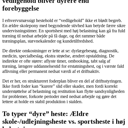
vedligehold bliver dyrere end
forebyggelse
I erhvervsmæssigt hestehold er “vedligehold” ikke et blødt begreb.
En ældre skolepony med begyndende stivhed kan betyde færre sikre
undervisningstimer. En sportshest med høj belastning kan gå fra fuld
træning til nedsat arbejde på få dage, og det rammer både
træningsplan, stævnekalender og kundetilfredshed.
De direkte omkostninger er lette at se: dyrlægebesøg, diagnostik,
medicin, specialbeslag, ekstra strøelse, ændret opstaldning. De
indirekte er ofte større: aflyste timer, ombooking, tabt salg af
træning, længere uddannelsestid for erstatningshest, og i værste fald
aflivning eller permanent nedsat værdi af et driftsaktiv.
Det er her, en struktureret foderplan bliver en del af driftsstyringen.
Ikke fordi foder kan “kurere” slid eller skader, men fordi korrekt
understøttelse af belastning og restitution kan flytte sandsynligheden
for problemer, forkorte perioder med nedsat arbejde og gøre det
lettere at holde en stabil produktion i stalden.
To typer “dyre” heste: Ældre
skole-/udlejningsheste vs. sportsheste i høj