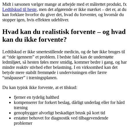
Midt i sæsonen vælger mange at arbejde med et målrettet produkt, fx
Ledtilskud til heste
, men det afgørende er ikke mærket – det er, at du
kan forklare hvorfor du giver det, hvad du forventer, og hvornår du
stopper igen, hvis effekten udebliver.
Hvad kan du realistisk forvente – og hvad
kan du ikke forvente?
Ledtilskud er ikke smertestillende medicin, og de bør ikke bruges til
at “ride igennem” et problem. I bedste fald kan de understøtte
ledmiljøet, så hesten føles mere smidig, kommer bedre i gang, og har
mindre reaktiv stivhed efter belastning. I en virksomhed kan det
betyde mere stabilt fremmøde i undervisningen eller færre
“småpauser” i træningsplanen.
Du kan typisk ikke forvente, at et tilskud:
fjerner en tydelig halthed
kompenserer for forkert beslag, dårligt underlag eller for hård
træning
genopbygger alvorligt beskadiget brusk på kort tid
erstatter behovet for diagnostik ved tilbagevendende
problemer