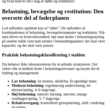
og hvad kræver det i dag af støtte og restitution?
Belastning, bevægelse og restitution: Den
oversete del af foderplanen
Led udfordres sjældent kun af “alder”. De udfordres af
kombinationen af belastning, bevægelsesmønster og restitution. Når
man driver en hestevirksomhed, bør man tænke i belastningsstyring
på samme måde som man tænker i bemandingsplaner: der skal være
kapacitet, og der skal være pauser.
Praktisk belastningsklassificering i stalden
Du behøver ikke laboratorietests for at arbejde struktureret. Det
virker ofte at inddele heste i belastningsniveauer og knytte det til
fodring og management:
Lav belastning
: let motion, skridt/tur, få ugentlige timer.
Moderat belastning
: regelmæssig undervisning, let
dressur/spring, 4–6 dage/uge.
Høj belastning
: intensiv træning, stævner, mange
vendinger/spring, 5–7 dage/uge.
Rehab/overgang
: kontrolleret genoptræning, skift i underlag
og tempo.