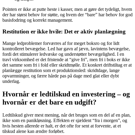
Pointen er ikke at putte heste i kasser, men at gøre det tydeligt, hvem
der har størst behov for støtte, og hvem der “bare” har behov for god
basisfodring og korrekt management.
Restitution er ikke hvile: Det er aktiv planlægning
Mange ledproblemer forværres af for meget boksro og for lidt
kontrolleret bevægelse. Led har gavn af jævn, lavintens bevægelse,
fordi det stimulerer ledvæske og understøtter bevægelighed. I en
travl virksomhed er det fristende at “give fri”, men fri i boks er ikke
det samme som fri i fold eller skridtmølle. Et konkret driftstiltag er at
planlægge restitution som et produktionsled: skridtdage, lange
opvarmninger, og færre hårde pas på dage med glat eller dybt
underlag.
Hvornår er ledtilskud en investering – og
hvornår er det bare en udgift?
Ledtilskud giver mest mening, når det bruges som en del af en plan,
ikke som en panikløsning. Effekten er sjældent “fra i morgen”, og
hvis hesten allerede er halt, er det ofte for sent at forvente, at et
tilskud alene kan ændre forløbet.