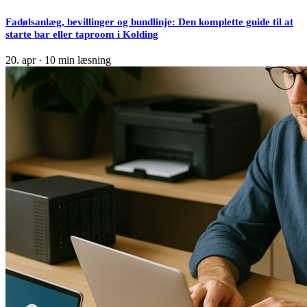
Fadølsanlæg, bevillinger og bundlinje: Den komplette guide til at
starte bar eller taproom i Kolding
20. apr
·
10 min læsning