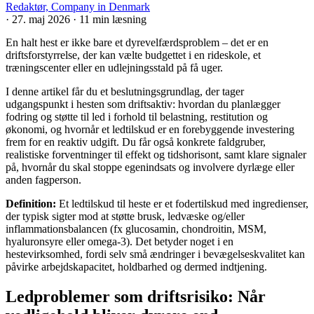
Redaktør, Company in Denmark
·
27. maj 2026
·
11 min læsning
En halt hest er ikke bare et dyrevelfærdsproblem – det er en
driftsforstyrrelse, der kan vælte budgettet i en rideskole, et
træningscenter eller en udlejningsstald på få uger.
I denne artikel får du et beslutningsgrundlag, der tager
udgangspunkt i hesten som driftsaktiv: hvordan du planlægger
fodring og støtte til led i forhold til belastning, restitution og
økonomi, og hvornår et ledtilskud er en forebyggende investering
frem for en reaktiv udgift. Du får også konkrete faldgruber,
realistiske forventninger til effekt og tidshorisont, samt klare signaler
på, hvornår du skal stoppe egenindsats og involvere dyrlæge eller
anden fagperson.
Definition:
Et ledtilskud til heste er et fodertilskud med ingredienser,
der typisk sigter mod at støtte brusk, ledvæske og/eller
inflammationsbalancen (fx glucosamin, chondroitin, MSM,
hyaluronsyre eller omega-3). Det betyder noget i en
hestevirksomhed, fordi selv små ændringer i bevægelseskvalitet kan
påvirke arbejdskapacitet, holdbarhed og dermed indtjening.
Ledproblemer som driftsrisiko: Når