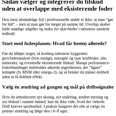
Sådan vælger og integrerer du tilskud
uden at overlappe med eksisterende foder
Den mest almindelige fejl i professionelle stalde er ikke, at man “gør
for lidt” – men at man gør for meget på samme tid. Overlap skaber
både unødige udgifter og risiko for skævheder i rationens samlede
indhold.
Start med foderplanen: Hvad får hesten allerede?
Før du tilføjer noget, så kortlæg rationens byggesten:
grovfoderanalyse (hvis muligt), mængde og type kraftfoder, olie,
mineraler, og eventuelle eksisterende tilskud. Mange performance-
foderblandinger indeholder allerede ingredienser, der “ligner”
ledstøtte (fx MSM eller omega-3), og så betaler du måske dobbelt
uden at få dobbelt effekt.
Vælg én ændring ad gangen og mål på driftssignaler
Hvis du introducerer nyt skoing, nyt underlag, ændret træning og
nyt tilskud i samme måned, kan du ikke vide, hvad der virkede.
Drift kræver sporbarhed. I praksis fungerer det ofte at vælge én
primær ændring og følge den i 6–8 uger.