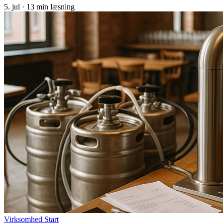
5. jul
·
13 min læsning
Virksomhed Start