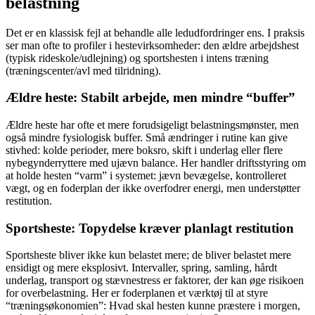
belastning
Det er en klassisk fejl at behandle alle ledudfordringer ens. I praksis
ser man ofte to profiler i hestevirksomheder: den ældre arbejdshest
(typisk rideskole/udlejning) og sportshesten i intens træning
(træningscenter/avl med tilridning).
Ældre heste: Stabilt arbejde, men mindre “buffer”
Ældre heste har ofte et mere forudsigeligt belastningsmønster, men
også mindre fysiologisk buffer. Små ændringer i rutine kan give
stivhed: kolde perioder, mere boksro, skift i underlag eller flere
nybegynderryttere med ujævn balance. Her handler driftsstyring om
at holde hesten “varm” i systemet: jævn bevægelse, kontrolleret
vægt, og en foderplan der ikke overfodrer energi, men understøtter
restitution.
Sportsheste: Topydelse kræver planlagt restitution
Sportsheste bliver ikke kun belastet mere; de bliver belastet mere
ensidigt og mere eksplosivt. Intervaller, spring, samling, hårdt
underlag, transport og stævnestress er faktorer, der kan øge risikoen
for overbelastning. Her er foderplanen et værktøj til at styre
“træningsøkonomien”: Hvad skal hesten kunne præstere i morgen,